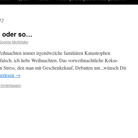
12
… oder so…
Sophie McAllister
Weihnachten immer irgendwelche familiären Katastrophen
 falsch, ich liebe Weihnachten. Das vorweihnachtliche Kekse-
ten Stress, den man mit Geschenkekauf, Debatten um „wünsch Dir
terlesen
→
hinterlassen