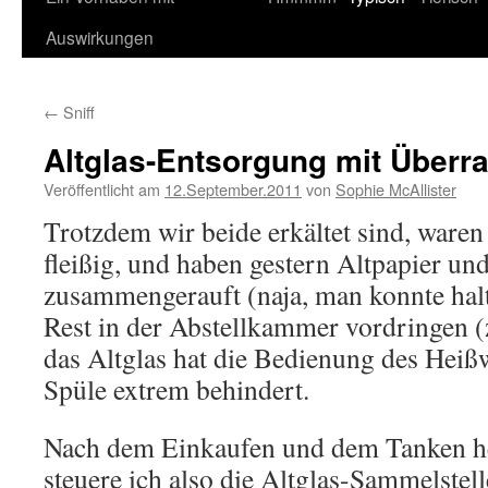
Auswirkungen
←
Sniff
Altglas-Entsorgung mit Überr
Veröffentlicht am
12.September.2011
von
Sophie McAllister
Trotzdem wir beide erkältet sind, ware
fleißig, und haben gestern Altpapier un
zusammengerauft (naja, man konnte hal
Rest in der Abstellkammer vordringen (
das Altglas hat die Bedienung des Heißw
Spüle extrem behindert.
Nach dem Einkaufen und dem Tanken he
steuere ich also die Altglas-Sammelstel