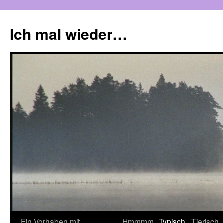
Zum
Inhalt
Ich mal wieder…
springen
Ein Vorhaben mit
Hmmmm
Typisch
Tierisch