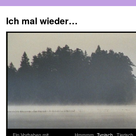
Zum
Inhalt
Ich mal wieder…
springen
Ein Vorhaben mit
Hmmmm
Typisch
Tierisch